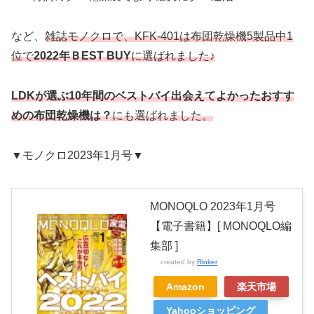
など、
雑誌モノクロで、
KFK-401は
布団乾燥機5製品中1
位で
2022年ＢEST BUY
に選ばれました♪
LDKが選ぶ10年間のベストバイ出会えてよかったおすす
めの布団乾燥機は？
にも選ばれました。
▼モノクロ2023年1月号▼
MONOQLO 2023年1月号
【電子書籍】[ MONOQLO編
集部 ]
created by
Rinker
Amazon
楽天市場
Yahooショッピング