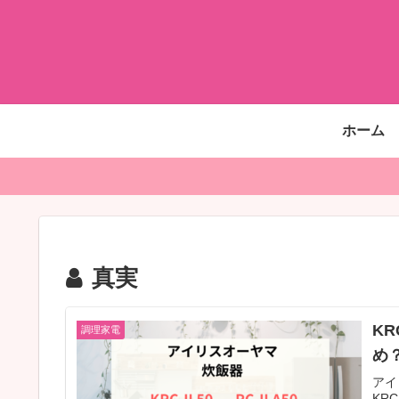
ホーム
真実
KR
調理家電
め
アイ
KR