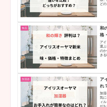
どの
和
食品
格
アイ
選ぶ
のか
きる
ア
加湿器
れ
加湿
気に
ィル
がち