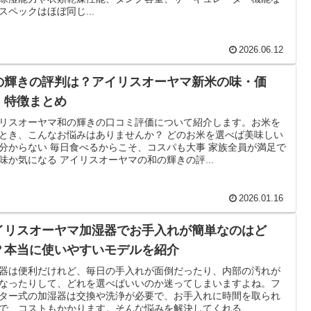
スペックはほぼ同じ...
2026.06.12
の輝きの評判は？アイリスオーヤマ新米の味・価
・特徴まとめ
リスオーヤマ和の輝きの口コミ評価について紹介します。お米を
とき、こんなお悩みはありませんか？ どのお米を選べば美味しい
分からない 毎日食べるからこそ、コスパも大事 家族全員が満足で
味か気になる アイリスオーヤマの和の輝きの評...
2026.01.16
イリスオーヤマ加湿器でお手入れが簡単なのはど
？本当に使いやすいモデルを紹介
器は便利だけれど、毎日の手入れが面倒だったり、内部の汚れが
なったりして、どれを選べばいいのか迷ってしまいますよね。フ
ター式の加湿器は交換や洗浄が必要で、お手入れに時間を取られ
で、コストもかかります。そんな悩みを解決してくれる...