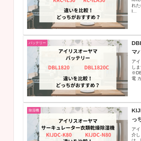
れた
I...
DB
バッテリー
マ
アイ
しま
※D
電 カ.
KI
除湿機
っ
アイ
介し
は、