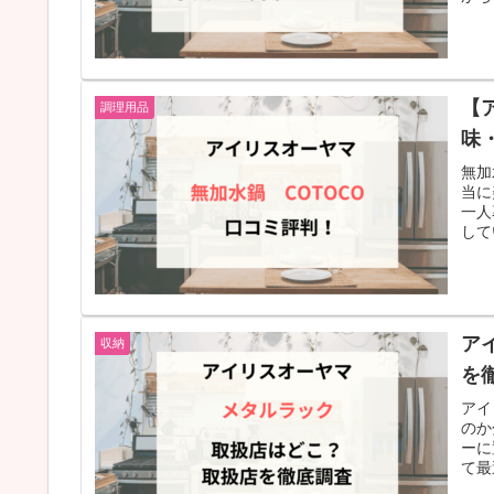
【
調理用品
味
無加
当に
一人
して
ア
収納
を
アイ
のか
ーに
て最