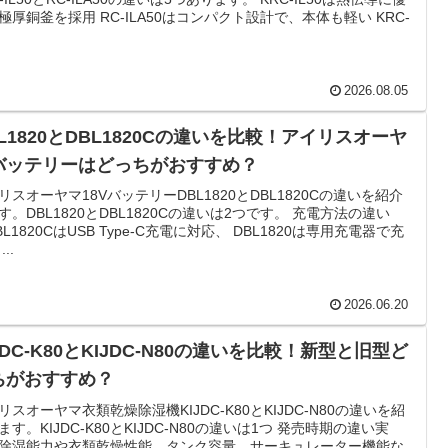
極厚銅釜を採用 RC-ILA50はコンパクト設計で、本体も軽い KRC-
2026.08.05
L1820とDBL1820Cの違いを比較！アイリスオーヤ
バッテリーはどっちがおすすめ？
リスオーヤマ18VバッテリーDBL1820とDBL1820Cの違いを紹介
す。DBL1820とDBL1820Cの違いは2つです。 充電方法の違い
BL1820CはUSB Type-C充電に対応、 DBL1820は専用充電器で充
..
2026.06.20
JDC-K80とKIJDC-N80の違いを比較！新型と旧型ど
ちがおすすめ？
リスオーヤマ衣類乾燥除湿機KIJDC-K80とKIJDC-N80の違いを紹
ます。KIJDC-K80とKIJDC-N80の違いは1つ 発売時期の違い実
除湿能力や衣類乾燥性能、タンク容量、サーキュレーター機能な