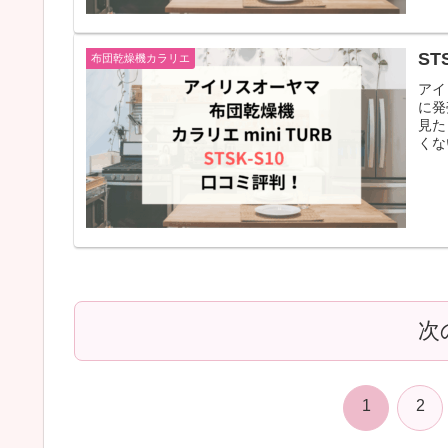
ST
布団乾燥機カラリエ
アイ
に発
見た
くな
次
1
2