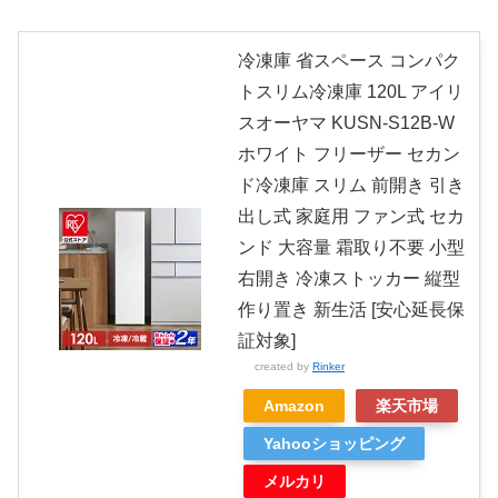
冷凍庫 省スペース コンパク
トスリム冷凍庫 120L アイリ
スオーヤマ KUSN-S12B-W
ホワイト フリーザー セカン
ド冷凍庫 スリム 前開き 引き
出し式 家庭用 ファン式 セカ
ンド 大容量 霜取り不要 小型
右開き 冷凍ストッカー 縦型
作り置き 新生活 [安心延長保
証対象]
created by
Rinker
Amazon
楽天市場
Yahooショッピング
メルカリ