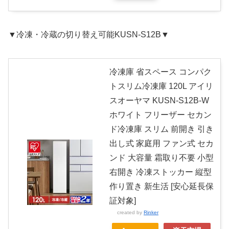
▼冷凍・冷蔵の切り替え可能KUSN-S12B▼
冷凍庫 省スペース コンパク
トスリム冷凍庫 120L アイリ
スオーヤマ KUSN-S12B-W
ホワイト フリーザー セカン
ド冷凍庫 スリム 前開き 引き
出し式 家庭用 ファン式 セカ
ンド 大容量 霜取り不要 小型
右開き 冷凍ストッカー 縦型
作り置き 新生活 [安心延長保
証対象]
created by
Rinker