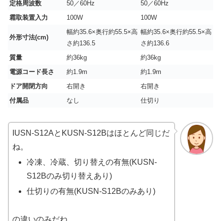
定格周波数
50／60Hz
50／60Hz
霜取装置入力
100W
100W
幅約35.6×奥行約55.5×高
幅約35.6×奥行約55.5×高
外形寸法(cm)
さ約136.5
さ約136.6
質量
約36kg
約36kg
電源コード長さ
約1.9m
約1.9m
ドア開閉方向
右開き
右開き
付属品
なし
仕切り
IUSN-S12AとKUSN-S12Bはほとんど同じだ
ね。
冷凍、冷蔵、切り替えの有無(KUSN-
S12Bのみ切り替えあり)
仕切りの有無(KUSN-S12Bのみあり)
の違いのみだね。