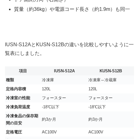
質量（約36kg）や電源コード長さ（約1.9m）も同一
IUSN-S12AとKUSN-S12Bの違いを比較しやすいように一
覧表にしました。
項目
IUSN-S12A
KUSN-S12B
種類
冷凍庫
冷凍庫⇔冷蔵庫
定格内容積
120L
120L
冷凍室の性能
フォースター
フォースター
冷凍負荷温度
-18℃以下
-18℃以下
冷凍食品の保存期
約3か月
約3か月
間の目安
定格電圧
AC100V
AC100V