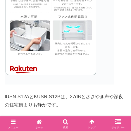
IUSN-S12AとKUSN-S12Bは、27dBとささやき声や深夜
の住宅街よりも静かです。
また、引き出しは水洗いでき、お手入れも簡単♪
メニュー
ホーム
検索
トップ
サイドバー
ファン式自動霜取り付きです。