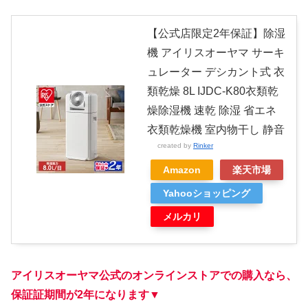
【公式店限定2年保証】除湿
機 アイリスオーヤマ サーキ
ュレーター デシカント式 衣
類乾燥 8L IJDC-K80衣類乾
燥除湿機 速乾 除湿 省エネ
衣類乾燥機 室内物干し 静音
created by
Rinker
Amazon
楽天市場
Yahooショッピング
メルカリ
アイリスオーヤマ公式のオンラインストアでの購入なら、
保証証期間が2年になります
▼