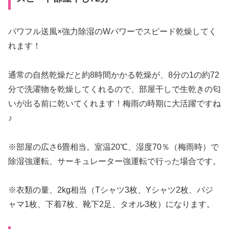
パワフル送風×強力除湿のWパワーでスピード乾燥してく
れます！
通常の自然乾燥だと約8時間かかる乾燥が、8分の1の約72
分で洗濯物を乾燥してくれるので、部屋干しで生乾きの匂
いが出る前に乾いてくれます！梅雨の時期に大活躍ですね
♪
※部屋の広さ6畳相当。室温20℃、湿度70％（梅雨時）で
除湿強運転、サーキュレーター強運転で行った場合です。
※衣類の量、2kg相当（Tシャツ3枚、Yシャツ2枚、パジ
ャマ1枚、下着7枚、靴下2足、タオル3枚）になります。