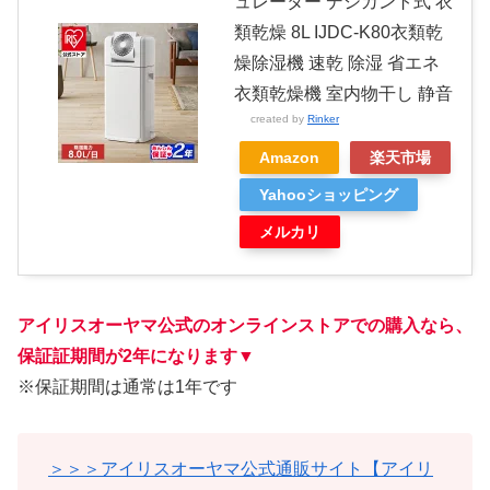
ュレーター デシカント式 衣
類乾燥 8L IJDC-K80衣類乾
燥除湿機 速乾 除湿 省エネ
衣類乾燥機 室内物干し 静音
created by
Rinker
Amazon
楽天市場
Yahooショッピング
メルカリ
アイリスオーヤマ公式のオンラインストアでの購入なら、
保証証期間が2年になります
▼
※保証期間は通常は1年です
＞＞＞アイリスオーヤマ公式通販サイト【アイリ