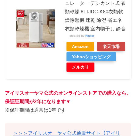
ュレーター デシカント式 衣
類乾燥 8L IJDC-K80衣類乾
燥除湿機 速乾 除湿 省エネ
衣類乾燥機 室内物干し 静音
created by
Rinker
Amazon
楽天市場
Yahooショッピング
メルカリ
アイリスオーヤマ公式のオンラインストアでの購入なら、
保証証期間が2年になります
▼
※保証期間は通常は1年です
＞＞＞アイリスオーヤマ公式通販サイト【アイリ