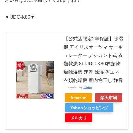
さい音なのに活躍してくれますね！
▼IJDC-K80▼
【公式店限定2年保証】除湿
機 アイリスオーヤマ サーキ
ュレーター デシカント式 衣
類乾燥 8L IJDC-K80衣類乾
燥除湿機 速乾 除湿 省エネ
衣類乾燥機 室内物干し 静音
created by
Rinker
Amazon
楽天市場
Yahooショッピング
メルカリ