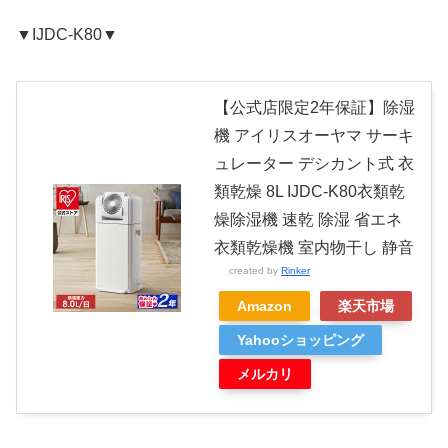
▼IJDC-K80▼
【公式店限定2年保証】除湿
機 アイリスオーヤマ サーキ
ュレーター デシカント式 衣
類乾燥 8L IJDC-K80衣類乾
燥除湿機 速乾 除湿 省エネ
衣類乾燥機 室内物干し 静音
created by
Rinker
Amazon
楽天市場
Yahooショッピング
メルカリ