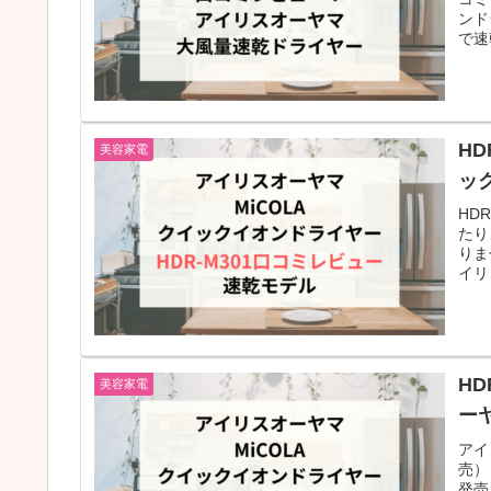
ンド
で速
H
美容家電
ッ
HD
たり
りま
イリ
HD
美容家電
ー
アイ
売）
発売