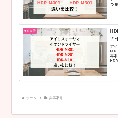
つ 風
HD
美容家電
ア
アイ
M1
容家
HDR
ホーム
美容家電