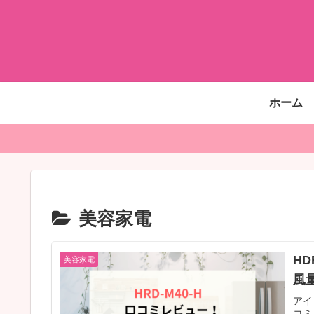
ホーム
美容家電
H
美容家電
風
アイ
コミ